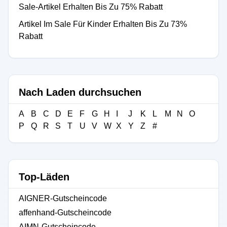
Sale-Artikel Erhalten Bis Zu 75% Rabatt
Artikel Im Sale Für Kinder Erhalten Bis Zu 73%
Rabatt
Nach Laden durchsuchen
A
B
C
D
E
F
G
H
I
J
K
L
M
N
O
P
Q
R
S
T
U
V
W
X
Y
Z
#
Top-Läden
AIGNER-Gutscheincode
affenhand-Gutscheincode
AIMN-Gutscheincode