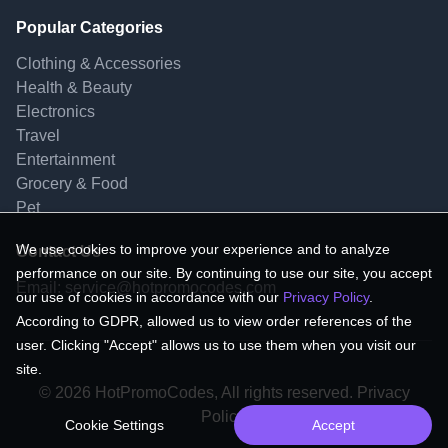
Popular Categories
Clothing & Accessories
Health & Beauty
Electronics
Travel
Entertainment
Grocery & Food
Pet
We use cookies to improve your experience and to analyze
Contact Us
performance on our site. By continuing to use our site, you accept
Email:
service@hotpromocodes.com
our use of cookies in accordance with our
Privacy Policy
.
According to GDPR, allowed us to view order references of the
user. Clicking "Accept" allows us to use them when you visit our
site.
© 2026 HotPromoCodes, All rights reserved. Privacy
Policy.
Cookie Settings
Accept