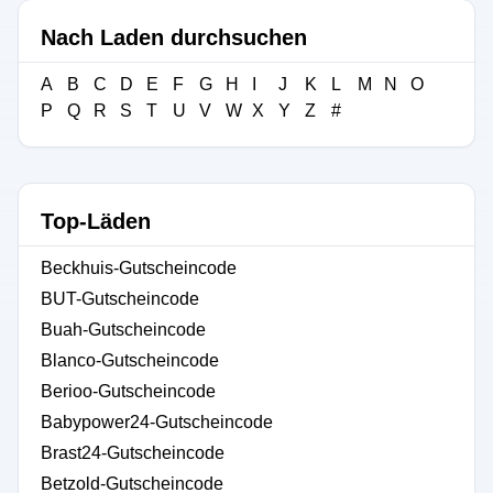
Nach Laden durchsuchen
A
B
C
D
E
F
G
H
I
J
K
L
M
N
O
P
Q
R
S
T
U
V
W
X
Y
Z
#
Top-Läden
Beckhuis-Gutscheincode
BUT-Gutscheincode
Buah-Gutscheincode
Blanco-Gutscheincode
Berioo-Gutscheincode
Babypower24-Gutscheincode
Brast24-Gutscheincode
Betzold-Gutscheincode