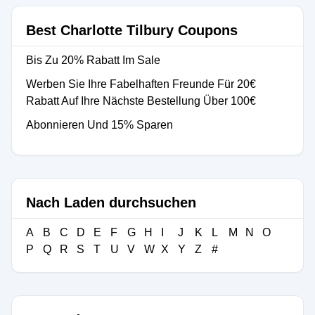
Best Charlotte Tilbury Coupons
Bis Zu 20% Rabatt Im Sale
Werben Sie Ihre Fabelhaften Freunde Für 20€
Rabatt Auf Ihre Nächste Bestellung Über 100€
Abonnieren Und 15% Sparen
Nach Laden durchsuchen
A
B
C
D
E
F
G
H
I
J
K
L
M
N
O
P
Q
R
S
T
U
V
W
X
Y
Z
#