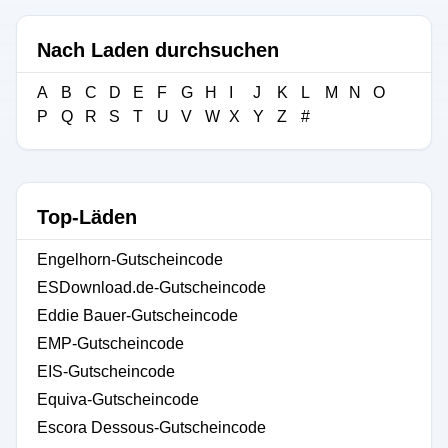
Nach Laden durchsuchen
A
B
C
D
E
F
G
H
I
J
K
L
M
N
O
P
Q
R
S
T
U
V
W
X
Y
Z
#
Top-Läden
Engelhorn-Gutscheincode
ESDownload.de-Gutscheincode
Eddie Bauer-Gutscheincode
EMP-Gutscheincode
EIS-Gutscheincode
Equiva-Gutscheincode
Escora Dessous-Gutscheincode