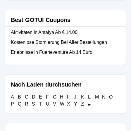
Best GOTUI Coupons
Aktivitäten In Antalya Ab € 14.00
Kostenlose Stornierung Bei Aller Bestellungen
Erlebnisse In Fuerteventura Ab 14 Euro
Nach Laden durchsuchen
A
B
C
D
E
F
G
H
I
J
K
L
M
N
O
P
Q
R
S
T
U
V
W
X
Y
Z
#