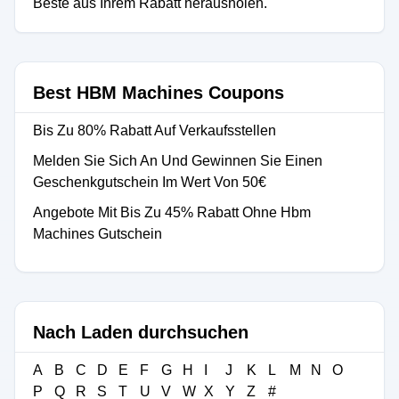
Beste aus Ihrem Rabatt herausholen.
Best HBM Machines Coupons
Bis Zu 80% Rabatt Auf Verkaufsstellen
Melden Sie Sich An Und Gewinnen Sie Einen
Geschenkgutschein Im Wert Von 50€
Angebote Mit Bis Zu 45% Rabatt Ohne Hbm
Machines Gutschein
Nach Laden durchsuchen
A
B
C
D
E
F
G
H
I
J
K
L
M
N
O
P
Q
R
S
T
U
V
W
X
Y
Z
#