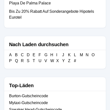
Playa De Palma Palace
Bis Zu 20% Rabatt Auf Sonderangebote Hipotels
Eurotel
Nach Laden durchsuchen
A
B
C
D
E
F
G
H
I
J
K
L
M
N
O
P
Q
R
S
T
U
V
W
X
Y
Z
#
Top-Läden
Burton-Gutscheincode
Mytaxi-Gutscheincode
Sneaker Head-Gutscheincode