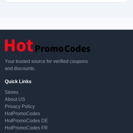
Your trusted source for verified coupons
and discounts.
Quick Links
Stores
About US
Privacy Policy
HotPromoCodes
HotPromoCodes DE
HotPromoCodes FR