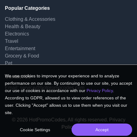
Popular Categories
Clothing & Accessories
Health & Beauty
Electronics
Travel
Entertainment
Grocery & Food
Pet
We use cookies to improve your experience and to analyze
Contact Us
performance on our site. By continuing to use our site, you accept
Email:
service@hotpromocodes.com
our use of cookies in accordance with our
Privacy Policy
.
According to GDPR, allowed us to view order references of the
user. Clicking "Accept" allows us to use them when you visit our
site.
© 2026 HotPromoCodes, All rights reserved. Privacy
Policy.
Cookie Settings
Accept