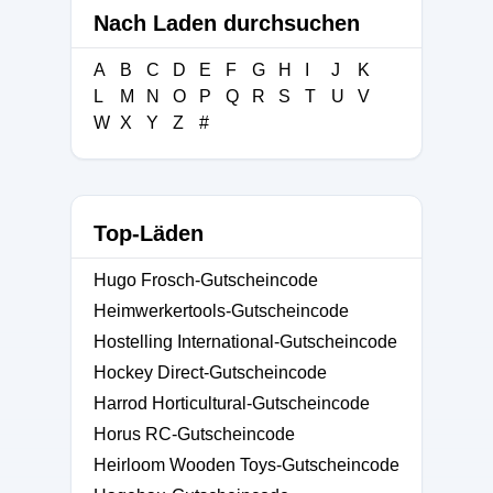
Nach Laden durchsuchen
A
B
C
D
E
F
G
H
I
J
K
L
M
N
O
P
Q
R
S
T
U
V
W
X
Y
Z
#
Top-Läden
Hugo Frosch-Gutscheincode
Heimwerkertools-Gutscheincode
Hostelling International-Gutscheincode
Hockey Direct-Gutscheincode
Harrod Horticultural-Gutscheincode
Horus RC-Gutscheincode
Heirloom Wooden Toys-Gutscheincode