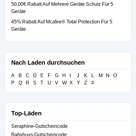
50,00€ Rabatt Auf Mehrere Geräte Schutz Für 5
Geräte
45% Rabatt Auf Mcafee® Total Protection Für 5
Geräte
Nach Laden durchsuchen
A
B
C
D
E
F
G
H
I
J
K
L
M
N
O
P
Q
R
S
T
U
V
W
X
Y
Z
#
Top-Läden
Seraphine-Gutscheincode
Babyhuys-Gutscheincode