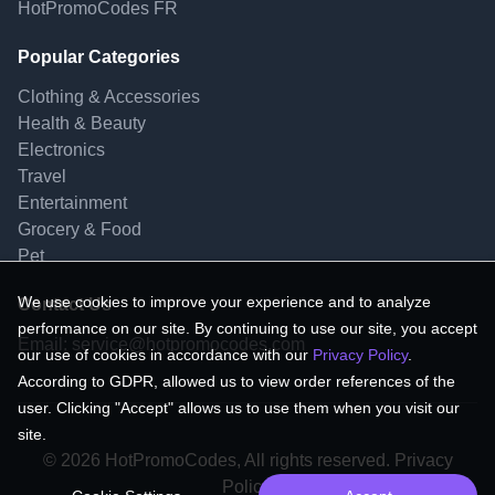
HotPromoCodes FR
Popular Categories
Clothing & Accessories
Health & Beauty
Electronics
Travel
Entertainment
Grocery & Food
Pet
We use cookies to improve your experience and to analyze
Contact Us
performance on our site. By continuing to use our site, you accept
Email:
service@hotpromocodes.com
our use of cookies in accordance with our
Privacy Policy
.
According to GDPR, allowed us to view order references of the
user. Clicking "Accept" allows us to use them when you visit our
site.
© 2026 HotPromoCodes, All rights reserved. Privacy
Policy.