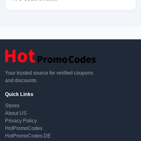
Your trusted source for verified coupons
and discounts.
Quick Links
Stores
About US
Privacy Policy
HotPromoCodes
HotPromoCodes DE