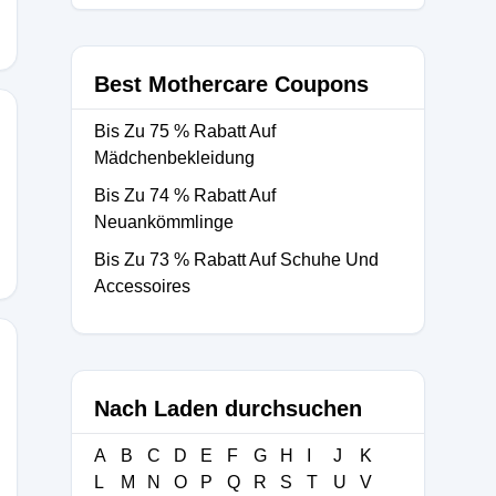
Best Mothercare Coupons
Bis Zu 75 % Rabatt Auf
Mädchenbekleidung
Bis Zu 74 % Rabatt Auf
Neuankömmlinge
Bis Zu 73 % Rabatt Auf Schuhe Und
Accessoires
Nach Laden durchsuchen
A
B
C
D
E
F
G
H
I
J
K
L
M
N
O
P
Q
R
S
T
U
V