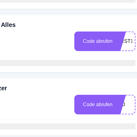
 Alles
Code abrufen
FIRST10
zer
Code abrufen
P10