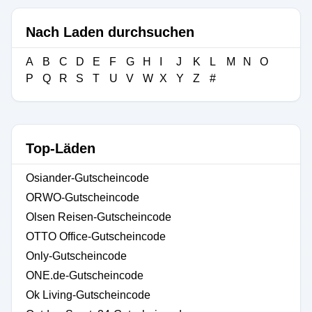
Nach Laden durchsuchen
A
B
C
D
E
F
G
H
I
J
K
L
M
N
O
P
Q
R
S
T
U
V
W
X
Y
Z
#
Top-Läden
Osiander-Gutscheincode
ORWO-Gutscheincode
Olsen Reisen-Gutscheincode
OTTO Office-Gutscheincode
Only-Gutscheincode
ONE.de-Gutscheincode
Ok Living-Gutscheincode