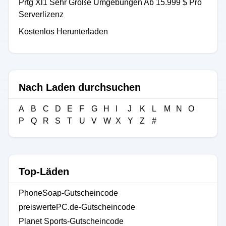
Prtg Xl1 Sehr Große Umgebungen Ab 15.999 $ Pro
Serverlizenz
Kostenlos Herunterladen
Nach Laden durchsuchen
A
B
C
D
E
F
G
H
I
J
K
L
M
N
O
P
Q
R
S
T
U
V
W
X
Y
Z
#
Top-Läden
PhoneSoap-Gutscheincode
preiswertePC.de-Gutscheincode
Planet Sports-Gutscheincode