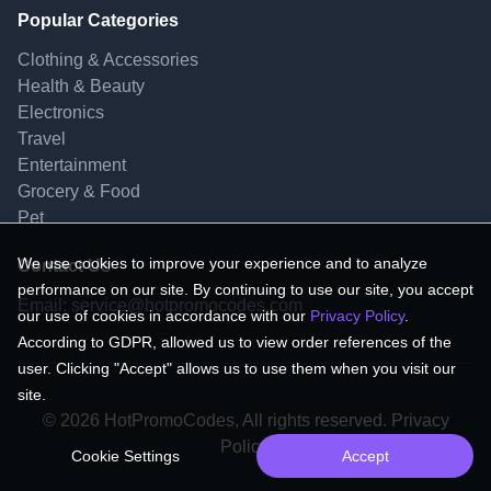
Popular Categories
Clothing & Accessories
Health & Beauty
Electronics
Travel
Entertainment
Grocery & Food
Pet
We use cookies to improve your experience and to analyze
Contact Us
performance on our site. By continuing to use our site, you accept
Email:
service@hotpromocodes.com
our use of cookies in accordance with our
Privacy Policy
.
According to GDPR, allowed us to view order references of the
user. Clicking "Accept" allows us to use them when you visit our
site.
© 2026 HotPromoCodes, All rights reserved. Privacy
Policy.
Cookie Settings
Accept