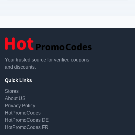
Your trusted source for verified coupons
and discounts.
Quick Links
Stores
About US
Privacy Policy
HotPromoCodes
HotPromoCodes DE
HotPromoCodes FR