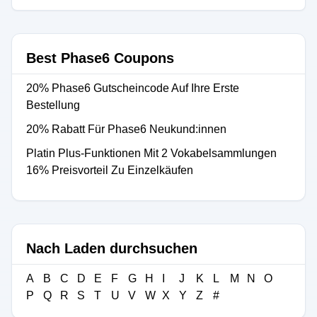
Best Phase6 Coupons
20% Phase6 Gutscheincode Auf Ihre Erste
Bestellung
20% Rabatt Für Phase6 Neukund:innen
Platin Plus-Funktionen Mit 2 Vokabelsammlungen
16% Preisvorteil Zu Einzelkäufen
Nach Laden durchsuchen
A
B
C
D
E
F
G
H
I
J
K
L
M
N
O
P
Q
R
S
T
U
V
W
X
Y
Z
#