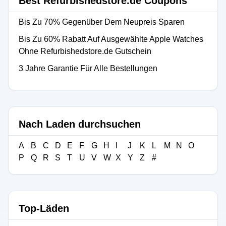
Best Refurbishedstore.de Coupons
Bis Zu 70% Gegenüber Dem Neupreis Sparen
Bis Zu 60% Rabatt Auf Ausgewählte Apple Watches
Ohne Refurbishedstore.de Gutschein
3 Jahre Garantie Für Alle Bestellungen
Nach Laden durchsuchen
A
B
C
D
E
F
G
H
I
J
K
L
M
N
O
P
Q
R
S
T
U
V
W
X
Y
Z
#
Top-Läden