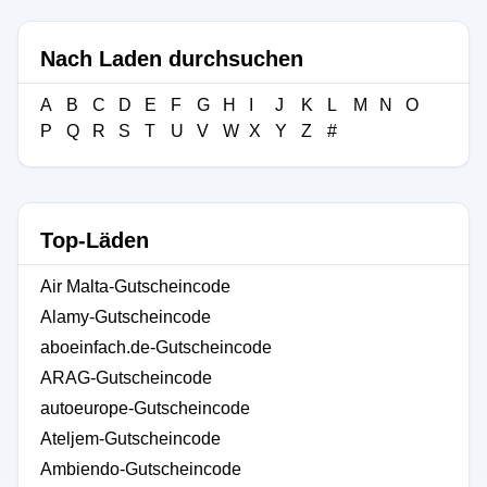
Nach Laden durchsuchen
A
B
C
D
E
F
G
H
I
J
K
L
M
N
O
P
Q
R
S
T
U
V
W
X
Y
Z
#
Top-Läden
Air Malta-Gutscheincode
Alamy-Gutscheincode
aboeinfach.de-Gutscheincode
ARAG-Gutscheincode
autoeurope-Gutscheincode
Ateljem-Gutscheincode
Ambiendo-Gutscheincode