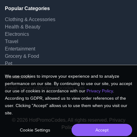
Popular Categories
Clothing & Accessories
Health & Beauty
Electronics
Travel
Entertainment
Grocery & Food
Pet
We use cookies to improve your experience and to analyze
Contact Us
performance on our site. By continuing to use our site, you accept
Email:
service@hotpromocodes.com
our use of cookies in accordance with our
Privacy Policy
.
According to GDPR, allowed us to view order references of the
user. Clicking "Accept" allows us to use them when you visit our
site.
© 2026 HotPromoCodes, All rights reserved. Privacy
Policy.
Cookie Settings
Accept