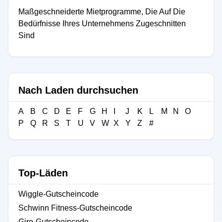
Maßgeschneiderte Mietprogramme, Die Auf Die
Bedürfnisse Ihres Unternehmens Zugeschnitten
Sind
Nach Laden durchsuchen
A
B
C
D
E
F
G
H
I
J
K
L
M
N
O
P
Q
R
S
T
U
V
W
X
Y
Z
#
Top-Läden
Wiggle-Gutscheincode
Schwinn Fitness-Gutscheincode
Giro-Gutscheincode