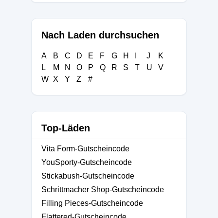
Nach Laden durchsuchen
A
B
C
D
E
F
G
H
I
J
K
L
M
N
O
P
Q
R
S
T
U
V
W
X
Y
Z
#
Top-Läden
Vita Form-Gutscheincode
YouSporty-Gutscheincode
Stickabush-Gutscheincode
Schrittmacher Shop-Gutscheincode
Filling Pieces-Gutscheincode
Flattered-Gutscheincode