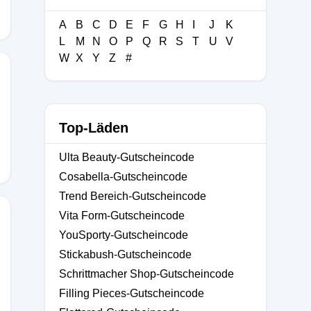
A
B
C
D
E
F
G
H
I
J
K
L
M
N
O
P
Q
R
S
T
U
V
W
X
Y
Z
#
Top-Läden
Ulta Beauty-Gutscheincode
Cosabella-Gutscheincode
Trend Bereich-Gutscheincode
Vita Form-Gutscheincode
YouSporty-Gutscheincode
Stickabush-Gutscheincode
Schrittmacher Shop-Gutscheincode
Filling Pieces-Gutscheincode