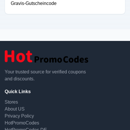
Gravis-Gutscheincode
Your trusted source for verified coupons
and discounts.
Quick Links
Stores
About US
Privacy Policy
HotPromoCodes
HotPromoCodes DE