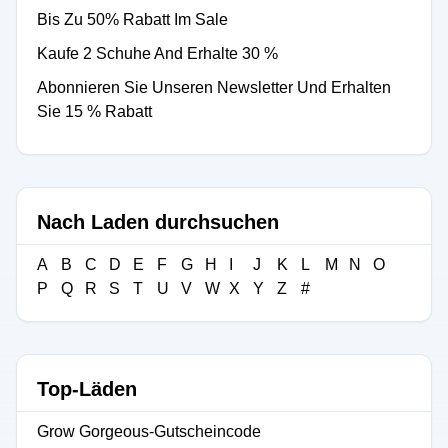
Bis Zu 50% Rabatt Im Sale
Kaufe 2 Schuhe And Erhalte 30 %
Abonnieren Sie Unseren Newsletter Und Erhalten
Sie 15 % Rabatt
Nach Laden durchsuchen
A
B
C
D
E
F
G
H
I
J
K
L
M
N
O
P
Q
R
S
T
U
V
W
X
Y
Z
#
Top-Läden
Grow Gorgeous-Gutscheincode