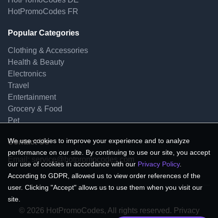
HotPromoCodes FR
Popular Categories
Clothing & Accessories
Health & Beauty
Electronics
Travel
Entertainment
Grocery & Food
Pet
We use cookies to improve your experience and to analyze
Contact Us
performance on our site. By continuing to use our site, you accept
Email:
service@hotpromocodes.com
our use of cookies in accordance with our
Privacy Policy
.
According to GDPR, allowed us to view order references of the
user. Clicking "Accept" allows us to use them when you visit our
site.
© 2026 HotPromoCodes, All rights reserved. Privacy