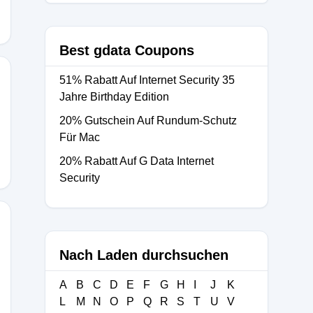
Best gdata Coupons
51% Rabatt Auf Internet Security 35
Jahre Birthday Edition
20% Gutschein Auf Rundum-Schutz
Für Mac
20% Rabatt Auf G Data Internet
Security
Nach Laden durchsuchen
A
B
C
D
E
F
G
H
I
J
K
L
M
N
O
P
Q
R
S
T
U
V