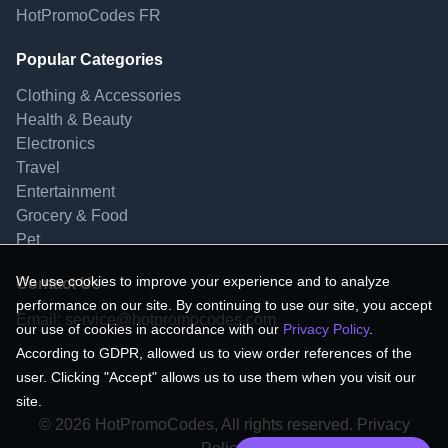
HotPromoCodes FR
Popular Categories
Clothing & Accessories
Health & Beauty
Electronics
Travel
Entertainment
Grocery & Food
Pet
We use cookies to improve your experience and to analyze
Contact Us
performance on our site. By continuing to use our site, you accept
Email:
service@hotpromocodes.com
our use of cookies in accordance with our
Privacy Policy
.
According to GDPR, allowed us to view order references of the
user. Clicking "Accept" allows us to use them when you visit our
site.
© 2026 HotPromoCodes, All rights reserved. Privacy