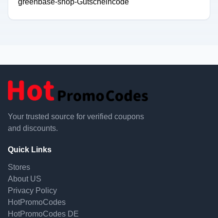
greenbase-shop-Gutscheincode
Your trusted source for verified coupons
and discounts.
Quick Links
Stores
About US
Privacy Policy
HotPromoCodes
HotPromoCodes DE