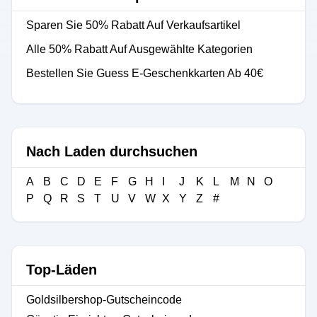
Sparen Sie 50% Rabatt Auf Verkaufsartikel
Alle 50% Rabatt Auf Ausgewählte Kategorien
Bestellen Sie Guess E-Geschenkkarten Ab 40€
Nach Laden durchsuchen
A
B
C
D
E
F
G
H
I
J
K
L
M
N
O
P
Q
R
S
T
U
V
W
X
Y
Z
#
Top-Läden
Goldsilbershop-Gutscheincode