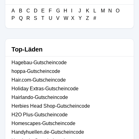
A
B
C
D
E
F
G
H
I
J
K
L
M
N
O
P
Q
R
S
T
U
V
W
X
Y
Z
#
Top-Läden
Hagebau-Gutscheincode
hoppa-Gutscheincode
Hair.com-Gutscheincode
Holiday Extras-Gutscheincode
Hairlando-Gutscheincode
Herbies Head Shop-Gutscheincode
H2O Plus-Gutscheincode
Homescapes-Gutscheincode
Handyhuellen.de-Gutscheincode