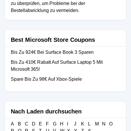
zu überprüfen, um Probleme bei der
Bestellabwicklung zu vermeiden.
Best Microsoft Store Coupons
Bis Zu 924€ Bei Surface Book 3 Sparen
Bis Zu 410€ Rabatt Auf Surface Laptop 5 Mit
Microsoft 365!
Spare Bis Zu 98€ Auf Xbox-Spiele
Nach Laden durchsuchen
A
B
C
D
E
F
G
H
I
J
K
L
M
N
O
P
Q
R
S
T
U
V
W
X
Y
Z
#