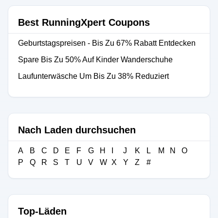
Best RunningXpert Coupons
Geburtstagspreisen - Bis Zu 67% Rabatt Entdecken
Spare Bis Zu 50% Auf Kinder Wanderschuhe
Laufunterwäsche Um Bis Zu 38% Reduziert
Nach Laden durchsuchen
A
B
C
D
E
F
G
H
I
J
K
L
M
N
O
P
Q
R
S
T
U
V
W
X
Y
Z
#
Top-Läden