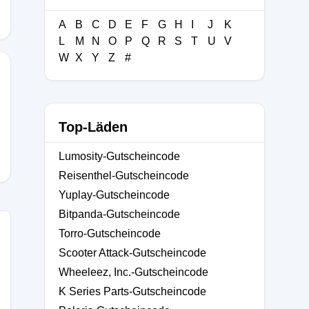
A
B
C
D
E
F
G
H
I
J
K
L
M
N
O
P
Q
R
S
T
U
V
W
X
Y
Z
#
Top-Läden
Lumosity-Gutscheincode
Reisenthel-Gutscheincode
Yuplay-Gutscheincode
Bitpanda-Gutscheincode
Torro-Gutscheincode
Scooter Attack-Gutscheincode
Wheeleez, Inc.-Gutscheincode
K Series Parts-Gutscheincode