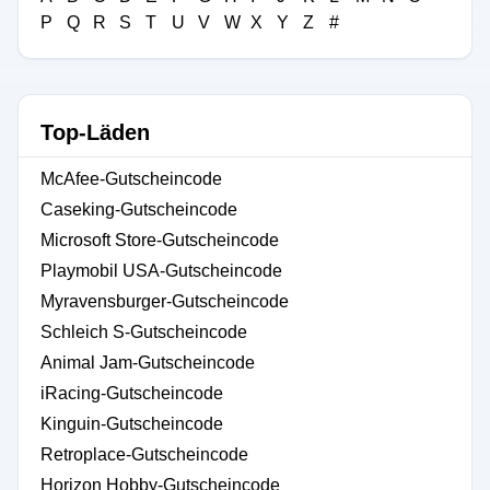
P
Q
R
S
T
U
V
W
X
Y
Z
#
Top-Läden
McAfee-Gutscheincode
Caseking-Gutscheincode
Microsoft Store-Gutscheincode
Playmobil USA-Gutscheincode
Myravensburger-Gutscheincode
Schleich S-Gutscheincode
Animal Jam-Gutscheincode
iRacing-Gutscheincode
Kinguin-Gutscheincode
Retroplace-Gutscheincode
Horizon Hobby-Gutscheincode