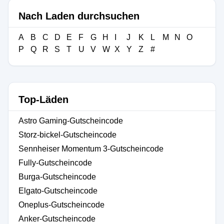
Nach Laden durchsuchen
A
B
C
D
E
F
G
H
I
J
K
L
M
N
O
P
Q
R
S
T
U
V
W
X
Y
Z
#
Top-Läden
Astro Gaming-Gutscheincode
Storz-bickel-Gutscheincode
Sennheiser Momentum 3-Gutscheincode
Fully-Gutscheincode
Burga-Gutscheincode
Elgato-Gutscheincode
Oneplus-Gutscheincode
Anker-Gutscheincode