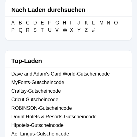
Nach Laden durchsuchen
A
B
C
D
E
F
G
H
I
J
K
L
M
N
O
P
Q
R
S
T
U
V
W
X
Y
Z
#
Top-Läden
Dave and Adam's Card World-Gutscheincode
MyFonts-Gutscheincode
Craftsy-Gutscheincode
Cricut-Gutscheincode
ROBINSON-Gutscheincode
Dorint Hotels & Resorts-Gutscheincode
Hipotels-Gutscheincode
Aer Lingus-Gutscheincode