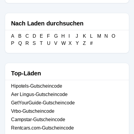
Nach Laden durchsuchen
A
B
C
D
E
F
G
H
I
J
K
L
M
N
O
P
Q
R
S
T
U
V
W
X
Y
Z
#
Top-Läden
Hipotels-Gutscheincode
Aer Lingus-Gutscheincode
GetYourGuide-Gutscheincode
Vrbo-Gutscheincode
Campstar-Gutscheincode
Rentcars.com-Gutscheincode