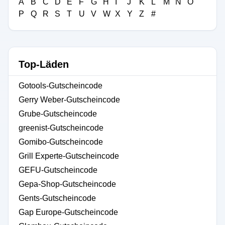
A
B
C
D
E
F
G
H
I
J
K
L
M
N
O
P
Q
R
S
T
U
V
W
X
Y
Z
#
Top-Läden
Gotools-Gutscheincode
Gerry Weber-Gutscheincode
Grube-Gutscheincode
greenist-Gutscheincode
Gomibo-Gutscheincode
Grill Experte-Gutscheincode
GEFU-Gutscheincode
Gepa-Shop-Gutscheincode
Gents-Gutscheincode
Gap Europe-Gutscheincode