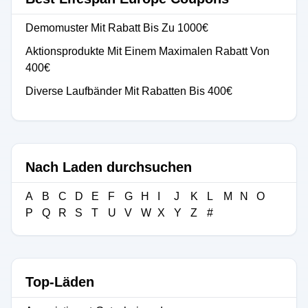
Demomuster Mit Rabatt Bis Zu 1000€
Aktionsprodukte Mit Einem Maximalen Rabatt Von
400€
Diverse Laufbänder Mit Rabatten Bis 400€
Nach Laden durchsuchen
A
B
C
D
E
F
G
H
I
J
K
L
M
N
O
P
Q
R
S
T
U
V
W
X
Y
Z
#
Top-Läden