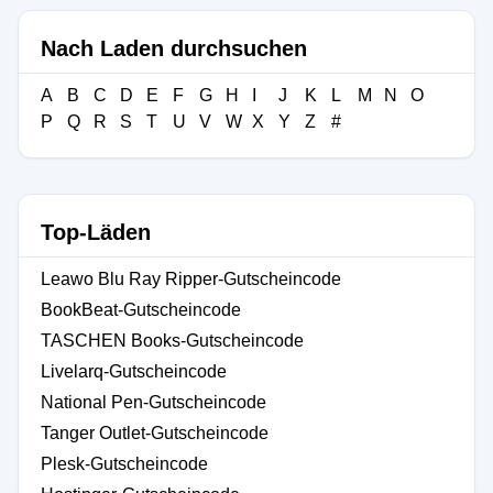
Nach Laden durchsuchen
A
B
C
D
E
F
G
H
I
J
K
L
M
N
O
P
Q
R
S
T
U
V
W
X
Y
Z
#
Top-Läden
Leawo Blu Ray Ripper-Gutscheincode
BookBeat-Gutscheincode
TASCHEN Books-Gutscheincode
Livelarq-Gutscheincode
National Pen-Gutscheincode
Tanger Outlet-Gutscheincode
Plesk-Gutscheincode