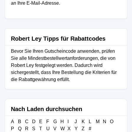
an Ihre E-Mail-Adresse.
Robert Ley Tipps für Rabattcodes
Bevor Sie Ihren Gutscheincode anwenden, prüfen
Sie alle Mindestbestellwertanforderungen, die von
Robert Ley festgelegt werden. Dadurch wird
sichergestellt, dass Ihre Bestellung die Kriterien für
die Rabattgewährung erfüllt.
Nach Laden durchsuchen
A
B
C
D
E
F
G
H
I
J
K
L
M
N
O
P
Q
R
S
T
U
V
W
X
Y
Z
#