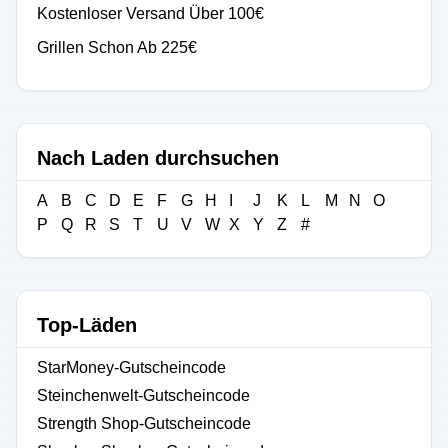
Kostenloser Versand Über 100€
Grillen Schon Ab 225€
Nach Laden durchsuchen
A
B
C
D
E
F
G
H
I
J
K
L
M
N
O
P
Q
R
S
T
U
V
W
X
Y
Z
#
Top-Läden
StarMoney-Gutscheincode
Steinchenwelt-Gutscheincode
Strength Shop-Gutscheincode