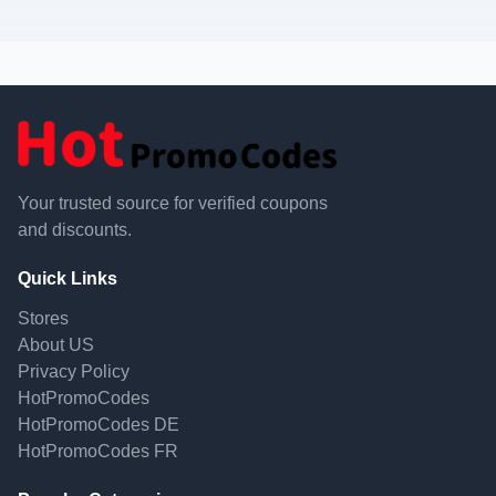
Your trusted source for verified coupons
and discounts.
Quick Links
Stores
About US
Privacy Policy
HotPromoCodes
HotPromoCodes DE
HotPromoCodes FR