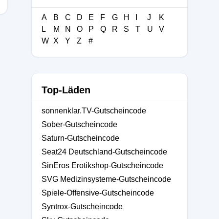
A
B
C
D
E
F
G
H
I
J
K
L
M
N
O
P
Q
R
S
T
U
V
W
X
Y
Z
#
Top-Läden
sonnenklar.TV-Gutscheincode
Sober-Gutscheincode
Saturn-Gutscheincode
Seat24 Deutschland-Gutscheincode
SinEros Erotikshop-Gutscheincode
SVG Medizinsysteme-Gutscheincode
Spiele-Offensive-Gutscheincode
Syntrox-Gutscheincode