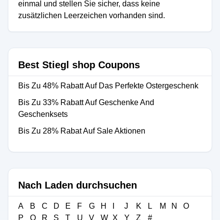
einmal und stellen Sie sicher, dass keine
zusätzlichen Leerzeichen vorhanden sind.
Best Stiegl shop Coupons
Bis Zu 48% Rabatt Auf Das Perfekte Ostergeschenk
Bis Zu 33% Rabatt Auf Geschenke And
Geschenksets
Bis Zu 28% Rabat Auf Sale Aktionen
Nach Laden durchsuchen
A
B
C
D
E
F
G
H
I
J
K
L
M
N
O
P
Q
R
S
T
U
V
W
X
Y
Z
#