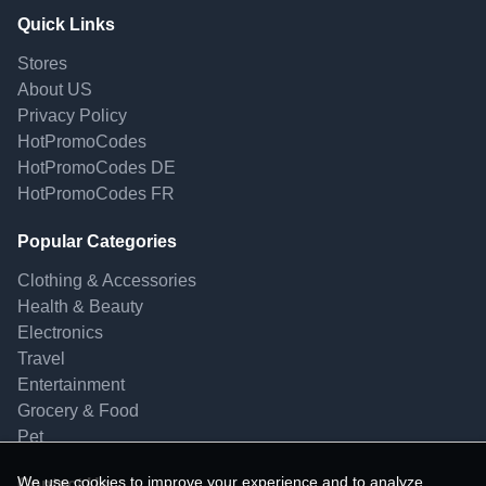
Quick Links
Stores
About US
Privacy Policy
HotPromoCodes
HotPromoCodes DE
HotPromoCodes FR
Popular Categories
Clothing & Accessories
Health & Beauty
Electronics
Travel
Entertainment
Grocery & Food
Pet
We use cookies to improve your experience and to analyze
Contact Us