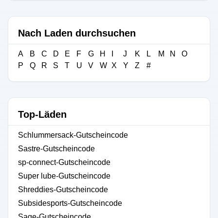
Nach Laden durchsuchen
A
B
C
D
E
F
G
H
I
J
K
L
M
N
O
P
Q
R
S
T
U
V
W
X
Y
Z
#
Top-Läden
Schlummersack-Gutscheincode
Sastre-Gutscheincode
sp-connect-Gutscheincode
Super lube-Gutscheincode
Shreddies-Gutscheincode
Subsidesports-Gutscheincode
Sage-Gutscheincode