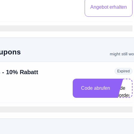
Angebot erhalten
upons
might still w
 - 10% Rabatt
Expired
ine
Code abrufen
Code
erforderli