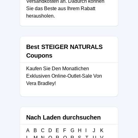
Versandkosten an. Dadurch können
Sie das Beste aus Ihrem Rabatt
herausholen.
Best STEIGER NATURALS
Coupons
Kaufen Sie Den Monatlichen
Exklusiven Online-Outlet-Sale Von
Vera Bradley!
Nach Laden durchsuchen
A
B
C
D
E
F
G
H
I
J
K
L
M
N
O
P
Q
R
S
T
U
V