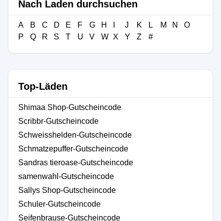
Nach Laden durchsuchen
A
B
C
D
E
F
G
H
I
J
K
L
M
N
O
P
Q
R
S
T
U
V
W
X
Y
Z
#
Top-Läden
Shimaa Shop-Gutscheincode
Scribbr-Gutscheincode
Schweisshelden-Gutscheincode
Schmatzepuffer-Gutscheincode
Sandras tieroase-Gutscheincode
samenwahl-Gutscheincode
Sallys Shop-Gutscheincode
Schuler-Gutscheincode
Seifenbrause-Gutscheincode