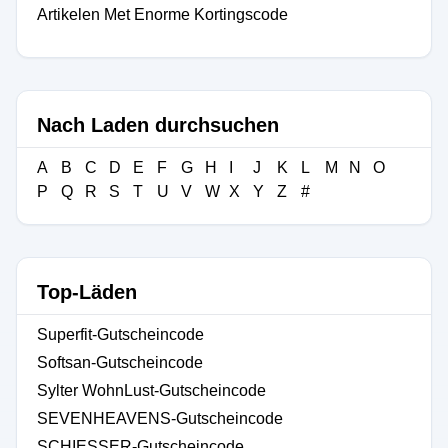
Artikelen Met Enorme Kortingscode
Nach Laden durchsuchen
A
B
C
D
E
F
G
H
I
J
K
L
M
N
O
P
Q
R
S
T
U
V
W
X
Y
Z
#
Top-Läden
Superfit-Gutscheincode
Softsan-Gutscheincode
Sylter WohnLust-Gutscheincode
SEVENHEAVENS-Gutscheincode
SCHIESSER-Gutscheincode