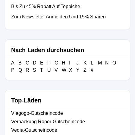
Bis Zu 45% Rabatt Auf Teppiche
Zum Newsletter Anmelden Und 15% Sparen
Nach Laden durchsuchen
A
B
C
D
E
F
G
H
I
J
K
L
M
N
O
P
Q
R
S
T
U
V
W
X
Y
Z
#
Top-Läden
Viagogo-Gutscheincode
Verpackung Roper-Gutscheincode
Vedia-Gutscheincode