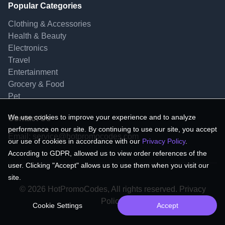
Popular Categories
Clothing & Accessories
Health & Beauty
Electronics
Travel
Entertainment
Grocery & Food
Pet
We use cookies to improve your experience and to analyze
Contact Us
performance on our site. By continuing to use our site, you accept
Email:
service@hotpromocodes.com
our use of cookies in accordance with our
Privacy Policy
.
According to GDPR, allowed us to view order references of the
user. Clicking "Accept" allows us to use them when you visit our
site.
© 2026 HotPromoCodes, All rights reserved. Privacy
Policy.
Cookie Settings
Accept