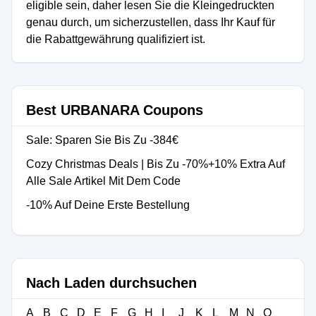
eligible sein, daher lesen Sie die Kleingedruckten
genau durch, um sicherzustellen, dass Ihr Kauf für
die Rabattgewährung qualifiziert ist.
Best URBANARA Coupons
Sale: Sparen Sie Bis Zu -384€
Cozy Christmas Deals | Bis Zu -70%+10% Extra Auf
Alle Sale Artikel Mit Dem Code
-10% Auf Deine Erste Bestellung
Nach Laden durchsuchen
A
B
C
D
E
F
G
H
I
J
K
L
M
N
O