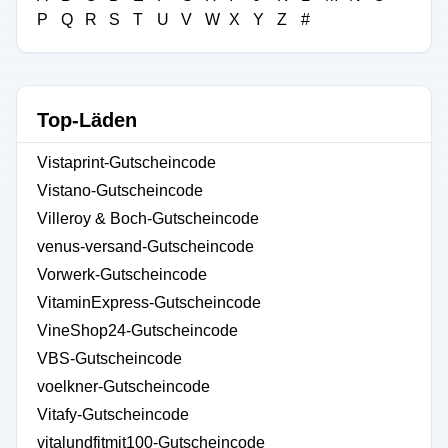
P
Q
R
S
T
U
V
W
X
Y
Z
#
Top-Läden
Vistaprint-Gutscheincode
Vistano-Gutscheincode
Villeroy & Boch-Gutscheincode
venus-versand-Gutscheincode
Vorwerk-Gutscheincode
VitaminExpress-Gutscheincode
VineShop24-Gutscheincode
VBS-Gutscheincode
voelkner-Gutscheincode
Vitafy-Gutscheincode
vitalundfitmit100-Gutscheincode