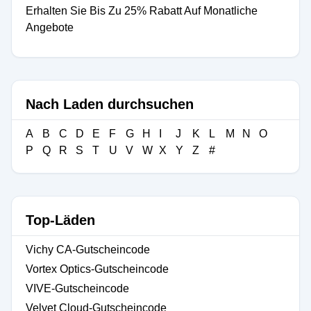
Erhalten Sie Bis Zu 25% Rabatt Auf Monatliche
Angebote
Nach Laden durchsuchen
A
B
C
D
E
F
G
H
I
J
K
L
M
N
O
P
Q
R
S
T
U
V
W
X
Y
Z
#
Top-Läden
Vichy CA-Gutscheincode
Vortex Optics-Gutscheincode
VIVE-Gutscheincode
Velvet Cloud-Gutscheincode