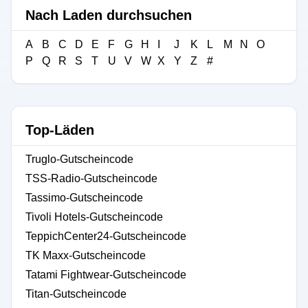
Nach Laden durchsuchen
A
B
C
D
E
F
G
H
I
J
K
L
M
N
O
P
Q
R
S
T
U
V
W
X
Y
Z
#
Top-Läden
Truglo-Gutscheincode
TSS-Radio-Gutscheincode
Tassimo-Gutscheincode
Tivoli Hotels-Gutscheincode
TeppichCenter24-Gutscheincode
TK Maxx-Gutscheincode
Tatami Fightwear-Gutscheincode
Titan-Gutscheincode