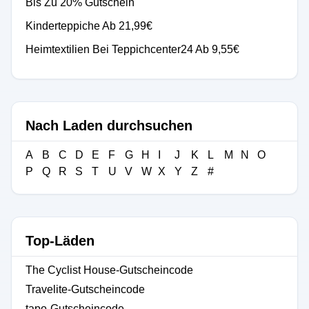
Bis Zu 20% Gutschein
Kinderteppiche Ab 21,99€
Heimtextilien Bei Teppichcenter24 Ab 9,55€
Nach Laden durchsuchen
A
B
C
D
E
F
G
H
I
J
K
L
M
N
O
P
Q
R
S
T
U
V
W
X
Y
Z
#
Top-Läden
The Cyclist House-Gutscheincode
Travelite-Gutscheincode
tapo-Gutscheincode