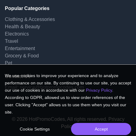
Popular Categories
Clothing & Accessories
Health & Beauty
Electronics
Travel
Entertainment
Grocery & Food
Pet
We use cookies to improve your experience and to analyze
Contact Us
performance on our site. By continuing to use our site, you accept
Email:
service@hotpromocodes.com
our use of cookies in accordance with our
Privacy Policy
.
According to GDPR, allowed us to view order references of the
user. Clicking "Accept" allows us to use them when you visit our
site.
© 2026 HotPromoCodes, All rights reserved. Privacy
Policy.
Cookie Settings
Accept