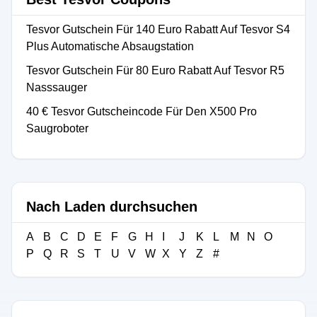
Tesvor Gutschein Für 140 Euro Rabatt Auf Tesvor S4
Plus Automatische Absaugstation
Tesvor Gutschein Für 80 Euro Rabatt Auf Tesvor R5
Nasssauger
40 € Tesvor Gutscheincode Für Den X500 Pro
Saugroboter
Nach Laden durchsuchen
A
B
C
D
E
F
G
H
I
J
K
L
M
N
O
P
Q
R
S
T
U
V
W
X
Y
Z
#