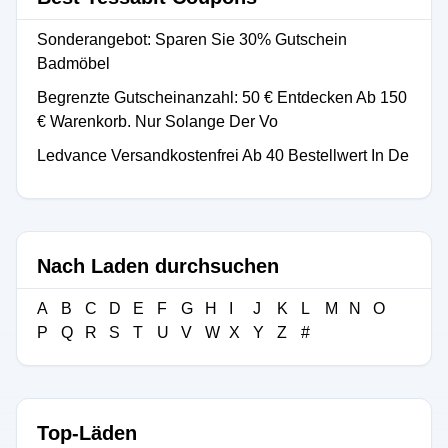
Sonderangebot: Sparen Sie 30% Gutschein
Badmöbel
Begrenzte Gutscheinanzahl: 50 € Entdecken Ab 150
€ Warenkorb. Nur Solange Der Vo
Ledvance Versandkostenfrei Ab 40 Bestellwert In De
Nach Laden durchsuchen
A
B
C
D
E
F
G
H
I
J
K
L
M
N
O
P
Q
R
S
T
U
V
W
X
Y
Z
#
Top-Läden