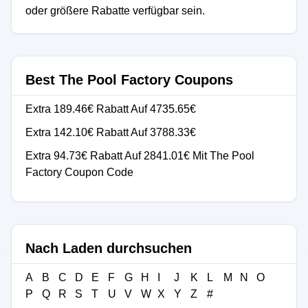
oder größere Rabatte verfügbar sein.
Best The Pool Factory Coupons
Extra 189.46€ Rabatt Auf 4735.65€
Extra 142.10€ Rabatt Auf 3788.33€
Extra 94.73€ Rabatt Auf 2841.01€ Mit The Pool
Factory Coupon Code
Nach Laden durchsuchen
A
B
C
D
E
F
G
H
I
J
K
L
M
N
O
P
Q
R
S
T
U
V
W
X
Y
Z
#