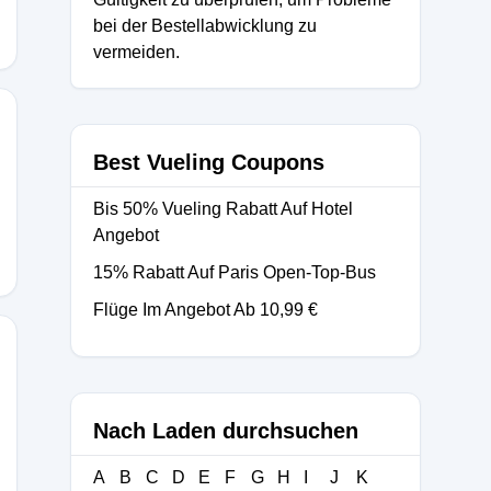
bei der Bestellabwicklung zu
vermeiden.
Best Vueling Coupons
Bis 50% Vueling Rabatt Auf Hotel
Angebot
15% Rabatt Auf Paris Open-Top-Bus
Flüge Im Angebot Ab 10,99 €
Nach Laden durchsuchen
A
B
C
D
E
F
G
H
I
J
K