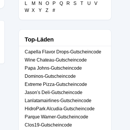
L
M
N
O
P
Q
R
S
T
U
V
W
X
Y
Z
#
Top-Läden
Capella Flavor Drops-Gutscheincode
Wine Chateau-Gutscheincode
Papa Johns-Gutscheincode
Dominos-Gutscheincode
Extreme Pizza-Gutscheincode
Jason's Deli-Gutscheincode
Lanlatamairlines-Gutscheincode
HidroPark Alcudia-Gutscheincode
Parque Warner-Gutscheincode
Clos19-Gutscheincode