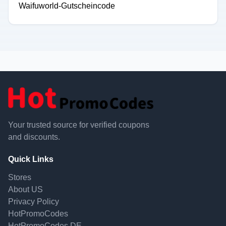
Waifuworld-Gutscheincode
Your trusted source for verified coupons
and discounts.
Quick Links
Stores
About US
Privacy Policy
HotPromoCodes
HotPromoCodes DE