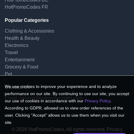
HotPromoCodes FR
Popular Categories
Clothing & Accessories
Health & Beauty
Electronics
Travel
Entertainment
Grocery & Food
Pet
We use cookies to improve your experience and to analyze
Contact Us
performance on our site. By continuing to use our site, you accept
Email:
service@hotpromocodes.com
our use of cookies in accordance with our
Privacy Policy
.
According to GDPR, allowed us to view order references of the
user. Clicking "Accept" allows us to use them when you visit our
site.
© 2026 HotPromoCodes, All rights reserved. Privacy